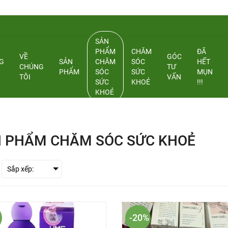
SẢN
PHẨM
CHĂM
ĐÃ
VỀ
GÓC
G
SẢN
CHĂM
SÓC
HẾT
CHÚNG
TƯ
PHẨM
SÓC
SỨC
MỤN
TÔI
VẤN
SỨC
KHOẺ
!!!
KHOẺ
 PHẨM CHĂM SÓC SỨC KHOẺ
-20%