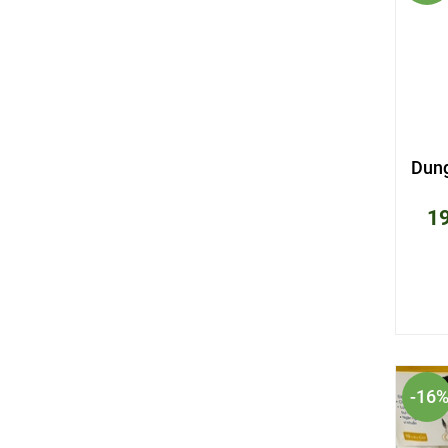
Dung
1
-16