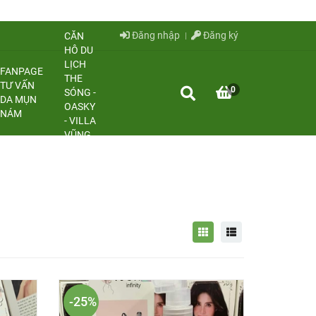
Đăng nhập
Đăng ký
CĂN
HÔ DU
LỊCH
FANPAGE
THE
TƯ VẤN
0
SÓNG -
DA MỤN
OASKY
NÁM
- VILLA
VŨNG
TÀU
-25%