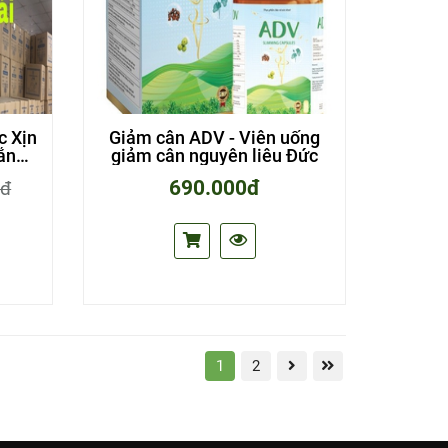
c Xịn
Giảm cân ADV - Viên uống
rắng
giảm cân nguyên liêu Đức
690.000đ
0đ
1
2