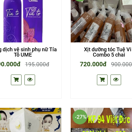
 dịch vệ sinh phụ nữ Tía
Xịt dưỡng tóc Tuệ Vi 
Tô UME
Combo 5 chai
90.000đ
720.000đ
195.000đ
900.00
%
-27%