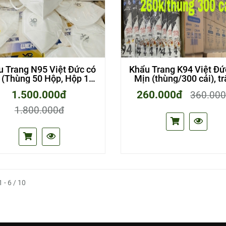
u Trang N95 Việt Đức có
Khẩu Trang K94 Việt Đứ
 (Thùng 50 Hộp, Hộp 10
Mịn (thùng/300 cái), t
cái)
và xám
1.500.000đ
260.000đ
360.00
1.800.000đ
1 - 6 / 10