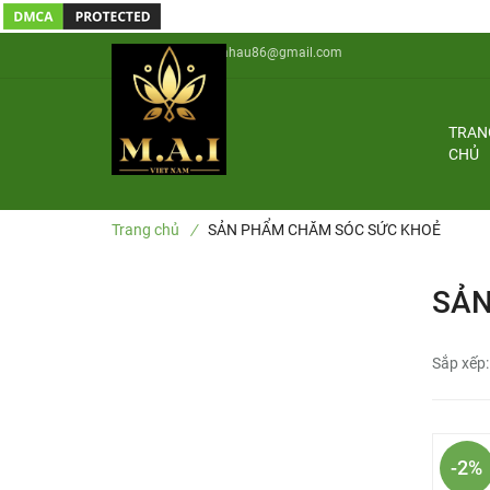
0902906357 | bahau86@gmail.com
TRAN
CHỦ
Trang chủ
/
SẢN PHẨM CHĂM SÓC SỨC KHOẺ
SẢN
Sắp xếp:
-2%