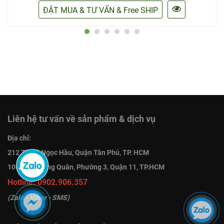
ĐẶT MUA & TƯ VẤN & Free SHIP
Liên hệ tư vấn về sản phẩm & dịch vụ
Địa chỉ:
212 Thoại Ngọc Hầu, Quận Tân Phú, TP. HCM
106H Lạc Long Quân, Phường 3, Quận 11, TP.HCM
Hotline:
0902.906.357
(Zalo - Viber - SMS)